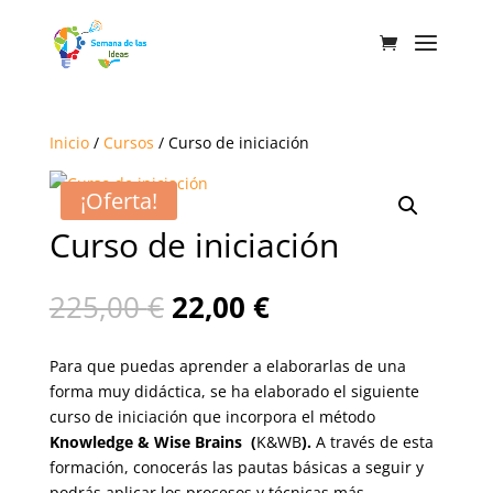
Inicio
/
Cursos
/ Curso de iniciación
¡Oferta!
Curso de iniciación
El
El
225,00
€
22,00
€
precio
precio
original
actual
Para que puedas aprender a elaborarlas de una
era:
es:
forma muy didáctica, se ha elaborado el siguiente
225,00 €.
22,00 €.
curso de iniciación que incorpora el método
Knowledge & Wise Brains (
K&WB
).
A través de esta
formación, conocerás las pautas básicas a seguir y
podrás aplicar los procesos y técnicas más