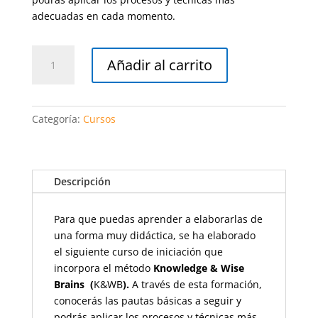
adecuadas en cada momento.
Curso
Añadir al carrito
de
iniciación
cantidad
Categoría:
Cursos
Descripción
Para que puedas aprender a elaborarlas de
una forma muy didáctica, se ha elaborado
el siguiente curso de iniciación que
incorpora el método
Knowledge & Wise
Brains (
K&WB
).
A través de esta formación,
conocerás las pautas básicas a seguir y
podrás aplicar los procesos y técnicas más